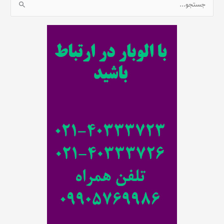
ج
س
ت
ج
و
ب
ر
ا
ی
: