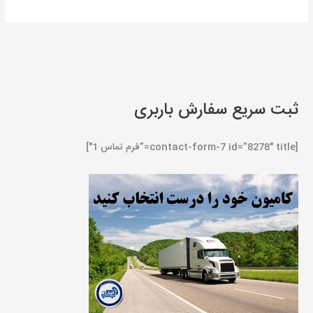
ثبت سریع سفارش باربری
[contact-form-7 id=”8278″ title=”فرم تماس 1″]