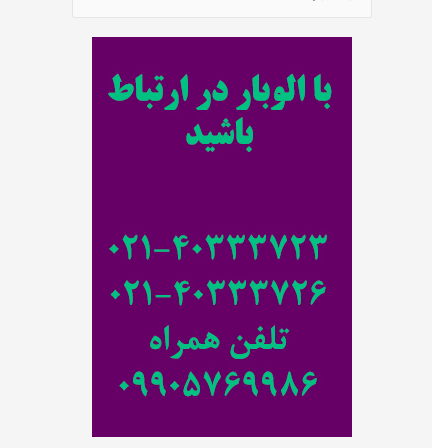
س
ت
ج
و
ب
ر
ا
ی
: