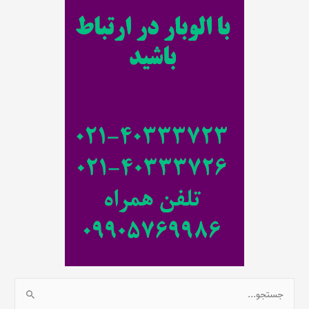
ت
ج
و
ب
ر
ا
ی
:
ج