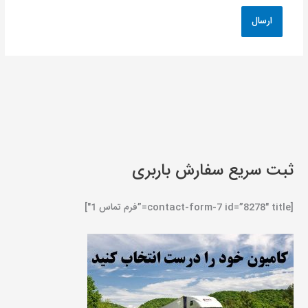
ثبت سریع سفارش باربری
[contact-form-7 id=”8278″ title=”فرم تماس 1″]