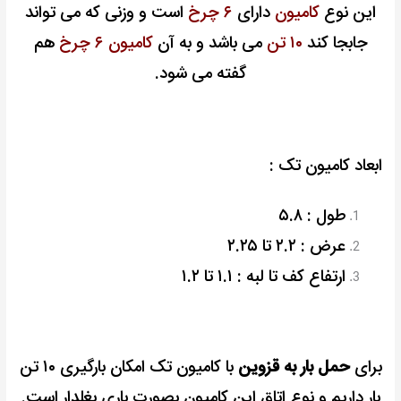
این نوع
کامیون
دارای
۶ چرخ
است و وزنی که می تواند
جابجا کند
۱۰ تن
می باشد و به آن
کامیون ۶ چرخ
هم
گفته می شود.
ابعاد کامیون تک :
طول : ۵.۸
عرض : ۲.۲ تا ۲.۲۵
ارتفاع کف تا لبه : ۱.۱ تا ۱.۲
برای
حمل بار به قزوین
با کامیون تک امکان بارگیری ۱۰ تن
بار داریم و نوع اتاق این کامیون بصورت باری بغلدار است.