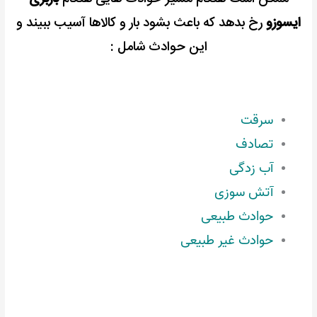
ایسوزو
رخ بدهد که باعث بشود بار و کالاها آسیب ببیند و
این حوادث شامل :
سرقت
تصادف
آب زدگی
آتش سوزی
حوادث طبیعی
حوادث غیر طبیعی