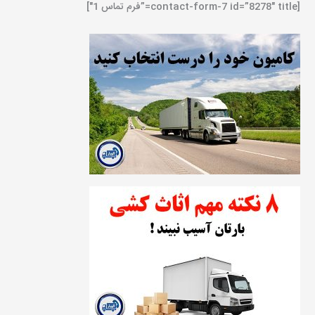
[contact-form-7 id=”8278″ title=”فرم تماس 1″]