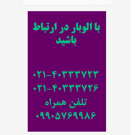
س
ت
ج
و
ب
ر
ا
ی
: