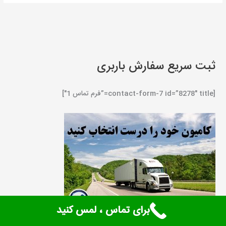
ثبت سریع سفارش باربری
[contact-form-7 id=”8278″ title=”فرم تماس 1″]
برای تماس ، لمس کنید