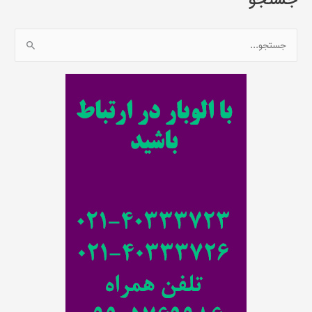
جستجو
ج
س
ت
ج
و
ب
ر
ا
ی
: