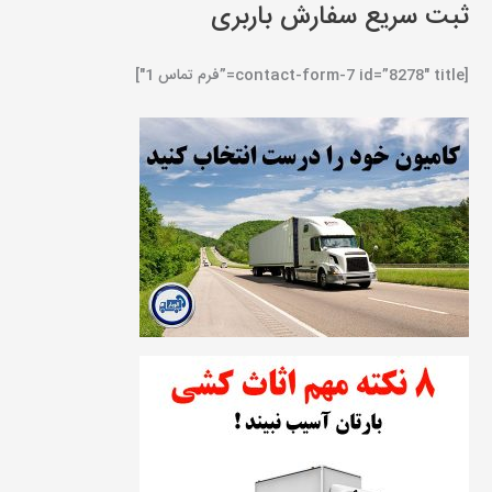
ثبت سریع سفارش باربری
[contact-form-7 id=”8278″ title=”فرم تماس 1″]