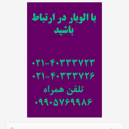
ت
ج
و
ب
ر
ا
ی
: