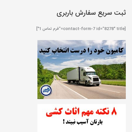
ثبت سریع سفارش باربری
[contact-form-7 id=”8278″ title=”فرم تماس 1″]