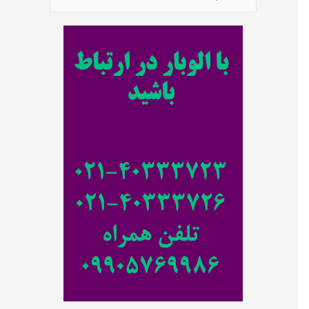
س
ت
ج
و
ب
ر
ا
ی
: