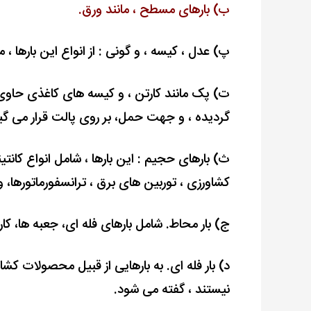
ب) ﺑﺎرﻫﺎی ﻣﺴﻄﺢ ، ﻣﺎﻧﻨﺪ ورق.
پ) ﻋﺪل ، کیسه ، و گونی : از اﻧﻮاع این ﺑﺎرﻫﺎ ،
ت) پک ﻣﺎﻧﻨﺪ ﻛﺎرﺗﻦ ، و کیسه ﻫﺎی کاغذی ﺣﺎوی س
گردیده ، و ﺟﻬﺖ ﺣﻤﻞ، ﺑﺮ روی ﭘﺎﻟﺖ ﻗﺮار می گیر
ث) ﺑﺎرﻫﺎی حجیم : این ﺑﺎرﻫﺎ ، ﺷﺎﻣﻞ اﻧﻮاع کانت
کشاورزی ، ﺗﻮربین‌ های ﺑﺮق ، ﺗﺮاﻧﺴﻔﻮرﻣﺎﺗﻮرﻫﺎ،
ج) بار ﻣﺤﺎط. ﺷﺎﻣﻞ ﺑﺎرﻫﺎی ﻓﻠﻪ ای، ﺟﻌﺒﻪ ﻫﺎ، ﻛﺎ
د) ﺑﺎر ﻓﻠﻪ ای. ﺑﻪ بارهایی از قبیل ﻣﺤﺼﻮﻻت کش
نیستند ، گفته می ﺷﻮد.