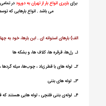
برای
باربری انواع بار از تهران به دورود
در تمامی
می باشد . انواع بارهایی که توس
اﻟﻒ) ﺑﺎرﻫﺎی اﺳﺘﻮاﻧﻪ ای . این ﺑﺎرﻫﺎ، ﺧﻮد ﺑﻪ ﭼﻬ
۱ـ رل‌ها، ﻗﺮﻗﺮه ﻫﺎ، کلاف ها، و بشکه ﻫﺎ
۲ـ ﻟﻮﻟﻪ های ﺑﺎ ﻗﻄﺮ زیاد ، ﭼﻮبﻫﺎ، میله گردها ، میله ﻫﺎ، و ﺷﻤﺶ ﻫﺎ
۳ـ ﻟﻮﻟﻪ ﻫﺎی بتنی
۴ـ ﻟﻮﻟﻪ‌ی بتنی فلنچی ، لوله هایی هستند که ﻗﻄﺮ اﺑﺘﺪای آن، بیش از ﻗﻄﺮ اﻧﺘﻬﺎی ﻟﻮﻟﻪ اﺳﺖ.