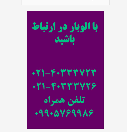
س
ت
ج
و
ب
ر
ا
ی
: