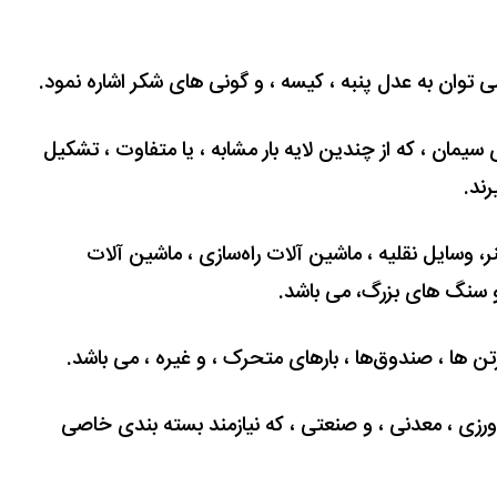
 می ﺗﻮان ﺑﻪ ﻋﺪل ﭘﻨﺒﻪ ، کیسه ، و گونی های شکر اﺷﺎره ﻧﻤﻮد.
یمان ، که از چندین لایه ﺑﺎر ﻣﺸﺎﺑﻪ ، یا ﻣﺘﻔﺎوت ، تشکیل
ند.
ینر، وسایل نقلیه ، ماشین آﻻت راه‌سازی ، ماشین آﻻت
 و ﺳﻨﮓ ﻫﺎی ﺑﺰرگ، می باشد.
رﺗﻦ ﻫﺎ ، ﺻﻨﺪوقﻫﺎ ، ﺑﺎرﻫﺎی ﻣﺘﺤﺮک ، و غیره ، می ﺑﺎﺷﺪ.
اورزی ، معدنی ، و صنعتی ، که نیازمند بسته بندی خاصی