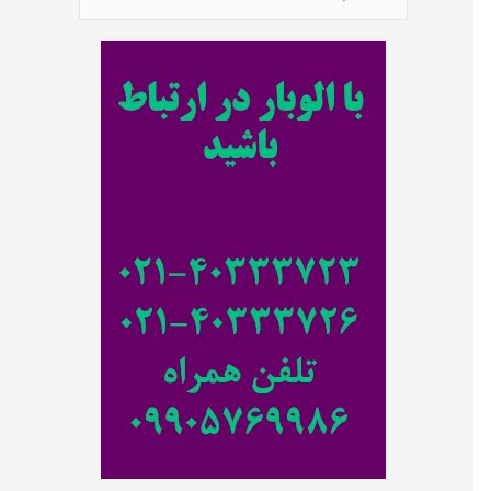
س
ت
ج
و
ب
ر
ا
ی
: