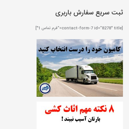
ثبت سریع سفارش باربری
[contact-form-7 id=”8278″ title=”فرم تماس 1″]