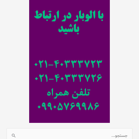
ت
ج
و
ب
ر
ا
ی
:
ج