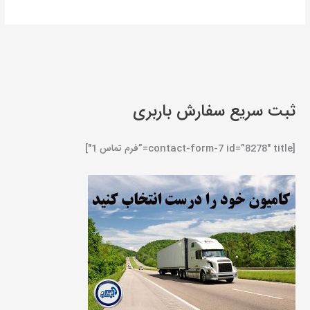
ثبت سریع سفارش باربری
[contact-form-7 id=”8278″ title=”فرم تماس 1″]