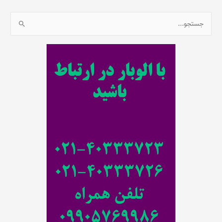
ج
س
ت
ج
و
ب
ر
ا
ی
: