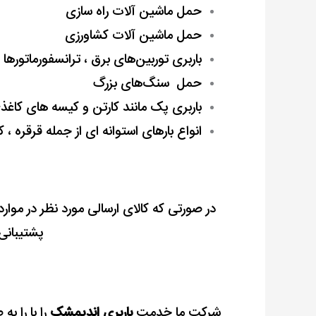
حمل ماشین آﻻت راه سازی
حمل ماشین آﻻت کشاورزی
باربری ﺗﻮربین‌های ﺑﺮق ، ﺗﺮاﻧﺴﻔﻮرﻣﺎﺗﻮرﻫﺎ
حمل ﺳﻨﮓﻫﺎی ﺑﺰرگ
باربری پک ﻣﺎﻧﻨﺪ ﻛﺎرﺗﻦ و کیسه ﻫﺎی کاغ
انواع بارهای استوانه ای از جمله قرقره ، 
در صورتی که کالای ارسالی مورد نظر در موارد 
پشتیبانی 
شرکت ما خدمت
باربری اندیمشک
را با را به