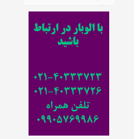
س
ت
ج
و
ب
ر
ا
ی
: