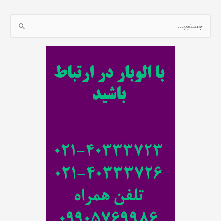
ج
س
ت
ج
و
ب
ر
ا
ی
: