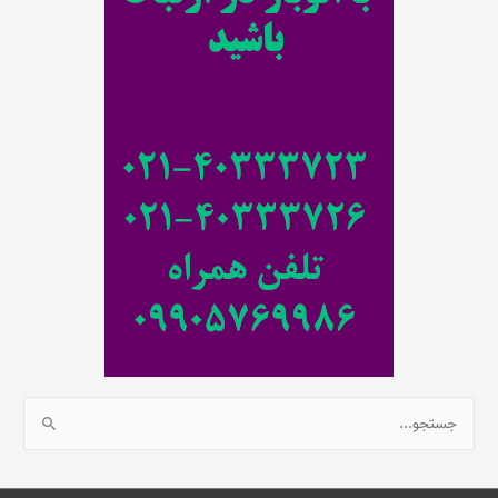
و
ب
ر
ا
ی
:
ج
س
ت