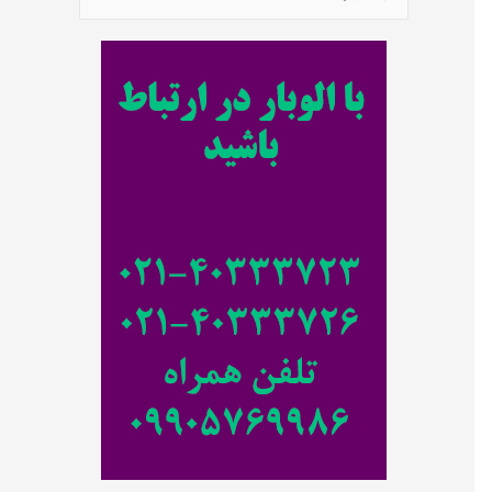
س
ت
ج
و
ب
ر
ا
ی
: