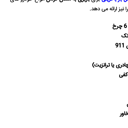
را نیز ارائه می دهد.
 تک
91
چادری یا ترانزیت)
 کفی
اور