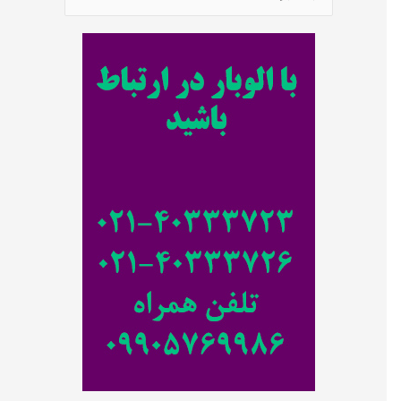
س
ت
ج
و
ب
ر
ا
ی
: