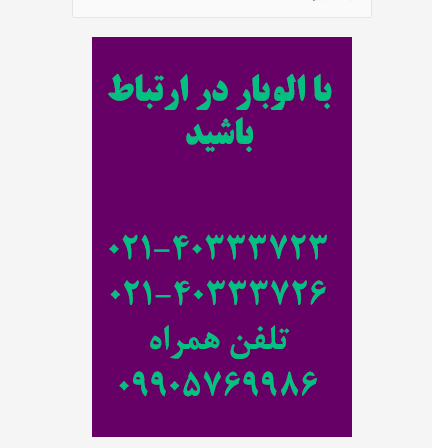
س
ت
ج
و
ب
ر
ا
ی
: