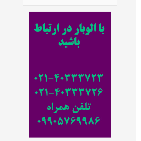
س
ت
ج
و
ب
ر
ا
ی
: