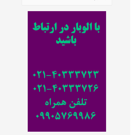
س
ت
ج
و
ب
ر
ا
ی
: