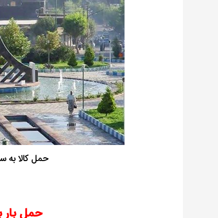
حمل کالا به س
حمل بار ب