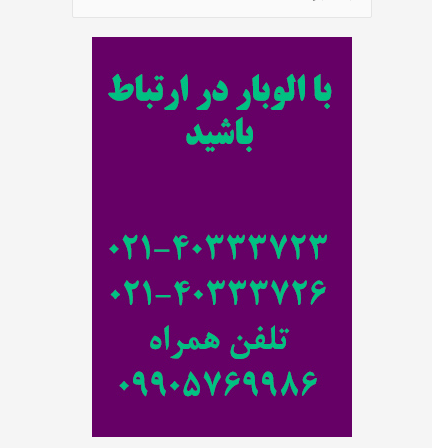
س
ت
ج
و
ب
ر
ا
ی
: