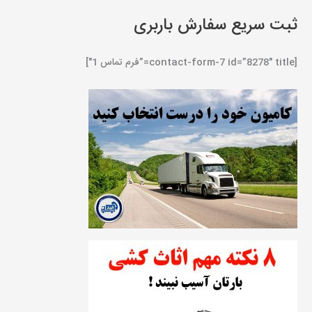
ثبت سریع سفارش باربری
[contact-form-7 id=”8278″ title=”فرم تماس 1″]