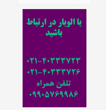
س
ت
ج
و
ب
ر
ا
ی
: