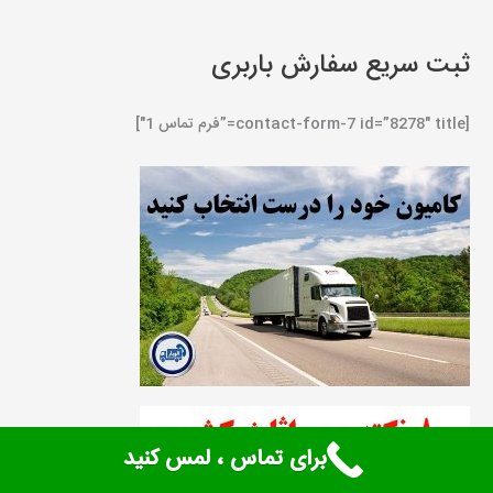
ثبت سریع سفارش باربری
[contact-form-7 id=”8278″ title=”فرم تماس 1″]
برای تماس ، لمس کنید