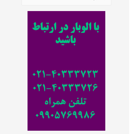
س
ت
ج
و
ب
ر
ا
ی
: