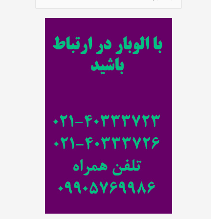
س
ت
ج
و
ب
ر
ا
ی
: