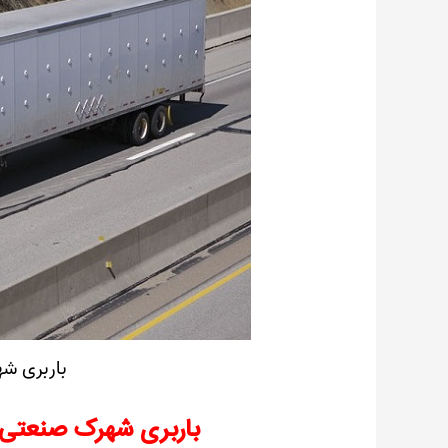
باربری ش
باربری شهرک صنعتی ب