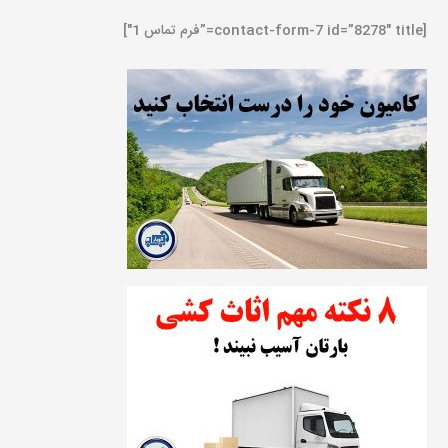
[contact-form-7 id=”8278″ title=”فرم تماس 1″]