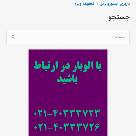
باربری ایسوزو زابل + تخفیف ویژه
جستجو
ج
س
ت
ج
و
ب
ر
ا
ی
: