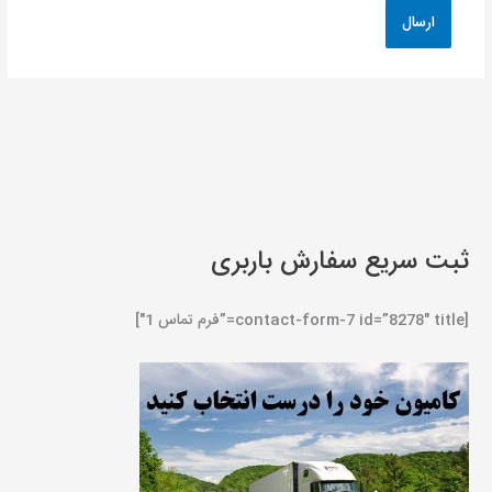
ثبت سریع سفارش باربری
[contact-form-7 id=”8278″ title=”فرم تماس 1″]