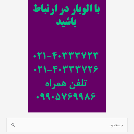
ج
و
ب
ر
ا
ی
:
ج
س