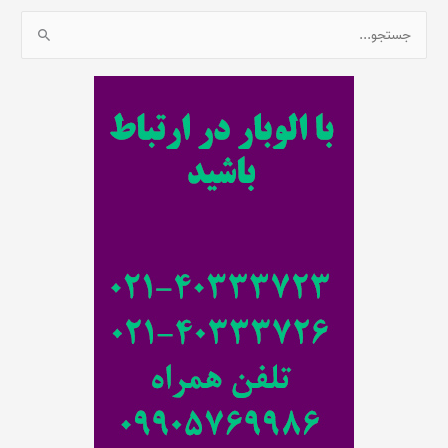
ج
س
ت
ج
و
ب
ر
ا
ی
: