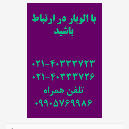
ت
ج
و
ب
ر
ا
ی
: