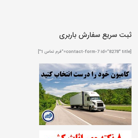
ثبت سریع سفارش باربری
[contact-form-7 id=”8278″ title=”فرم تماس 1″]