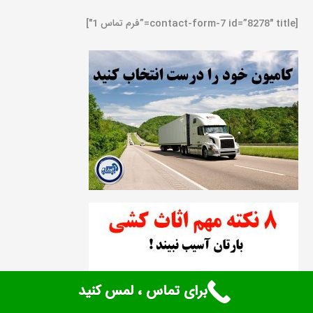
[contact-form-7 id=”8278″ title=”فرم تماس 1″]
برای تماس ، لمس کنید