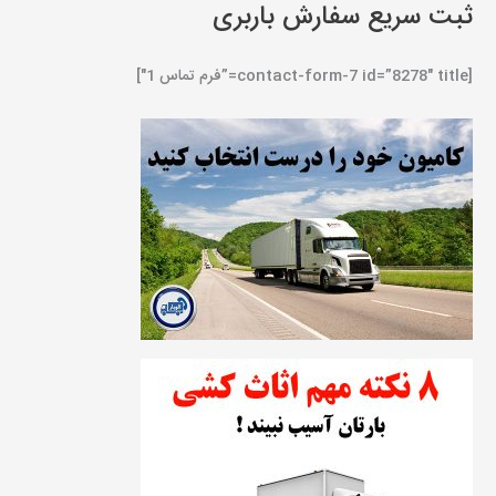
ثبت سریع سفارش باربری
[contact-form-7 id=”8278″ title=”فرم تماس 1″]