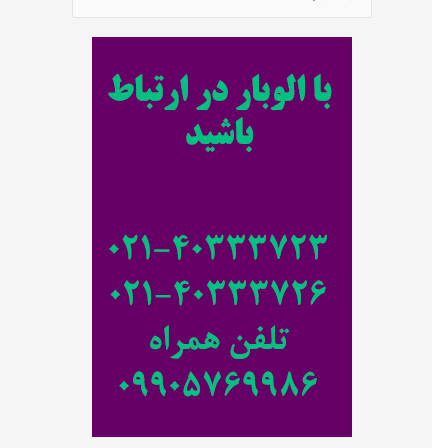
س
ت
ج
و
ب
ر
ا
ی
: