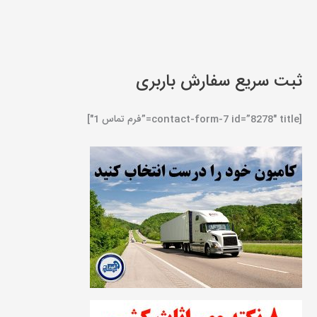
ثبت سریع سفارش باربری
[contact-form-7 id=”8278″ title=”فرم تماس 1″]